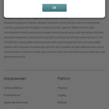
Gates Of Olympus 1000 - Pragmatic Play - Winrate: 98%
OK
Mahjong Ways 2 - PG Soft - Winrate: 98,7%
Wild Bandito - PG Soft - Winrate: 97,8%
Starlight Princess 1000 - Pragmatic Play - Winrate: 99,6%
Kerjasama yang kami siapkan dengan beberapa vendor hanya untuk membuat setiap
member yang bermain di qqdewi merasa puas dan nyaman. Setiap member akan
mendapatkan fasilitas yang sama dengan proses deposit yang cepat dan setiap withdraw
yang akan langsung masuk ke rekening dan e-money anda. Bersama situs
slot gacor hari
ini
2026 akun yang daftar sekarang pasti sudah gampang jackpot dan menang. Jadilah
jutawan dan miliyarder muda dengan bermain slot di qqdewi dengan daftarkan akun gacor
anda dengan mengisi form daftar atau bisa live chat untuk membantu pembuatan akun slot
gacor terbaru anda.
Kebijaksanaan
Platform
Tentang QQDewi
Promosi
Pusat Bantuan
Loyalty
Syarat dan Ketentuan
Referral