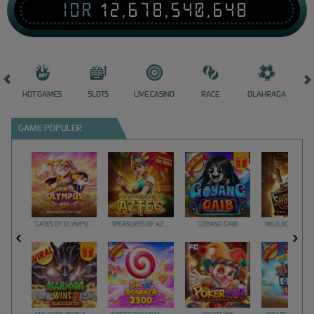
IDR
12,678,540,648
HOT GAMES
SLOTS
LIVE CASINO
RACE
OLAHRAGA
CRA
GAME POPULER
GATES OF OLYMPUS POP
TREASURES OF AZTEC
GOYANG GAIB