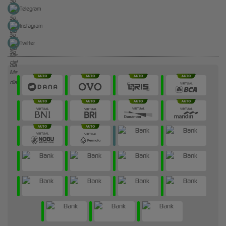
Telegram
Instagram
Twitter