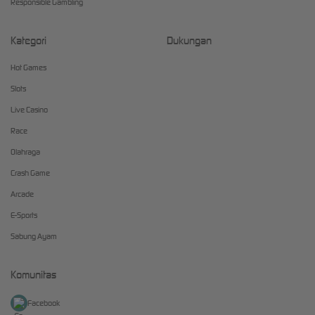
Responsible Gambling
Kategori
Dukungan
Hot Games
Slots
Live Casino
Race
Olahraga
Crash Game
Arcade
E-Sports
Sabung Ayam
Komunitas
Facebook