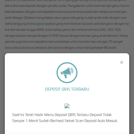
slot online bisa deposit dengan qris dan pulsa. Pengalaman untuk bermain slot gacor hari ini
bisa dirasakan dengan mendapatkan bonus jackpot tanpa batas dan setiap kemenangan
pasti dibayar. QQdewi menyediakan akun gacor slot yang mudah anda miliki dengan cara
daftar langsung di
situs gacor
qqdewi yang memberikan bocoran pola slot gacor dengan rtp
live slot winrate hingga 98%. Untuk setiap game slot minimal bet kecil 200, 300, 400
dengan jackpot sampai dengan X1000 sesuai dengan taruhan yang anda lakukan. Setiap
pemain juga bisa mendapatkan bonus terbesar untuk member baru dengan TO sangat
kecil, ada pula bonus cashback dan bonus rollingan untuk memperbesar WD anda.
Daftar Permainan Slot Gacor Online Sedang
×
Viral
Dalam memilih game slot online yang benar memberikan kemenangan untuk member baru
di qqdewi sudah bukan menjadi rahasia lagi, karna setiap member akan mendapatkan
DEPOSIT QRIS TERBARU
bocoran rtp yang sangat viral di grup komunitas slot online di indonesia. QQDewi adalah
situs terpercaya
yang bekerjasama dengan Pragmatic dan PGSOFT untuk memberikan
kenyamanan bermain slot online gacor hari ini. Dari ratusan pilihan slot online, kami akan
memberikan bocoran slot gacor yang gampang menang dengan jackpot maxwin sampai
puluhan juta rupiah.
Saat Ini Telah Hadir Menu Deposit QRIS Terbaru Deposit Tidak
Sampai 1 Menit Sudah Berhasil Sekali Scan Deposit Auto Masuk.
Berikut ini adalah daftar slot gacor hari ini yang sedang viral dan mudah menang di qqdewi :
Mahjong Wins Black Scatter - Pragmatic Play - Winrate: 97.5%