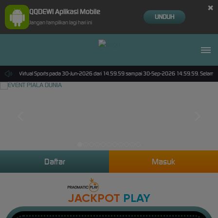
×
QQDEWI Aplikasi Mobile
UNDUH
Jangan tampilkan lagi hari ini
al: PP Virtual Sports pada 30-Jun-2026 dari 14.59.59 sampai 30-Sep-2026 14.59.59. Selama wak
Daftar
Masuk
JACKPOT
PLAY