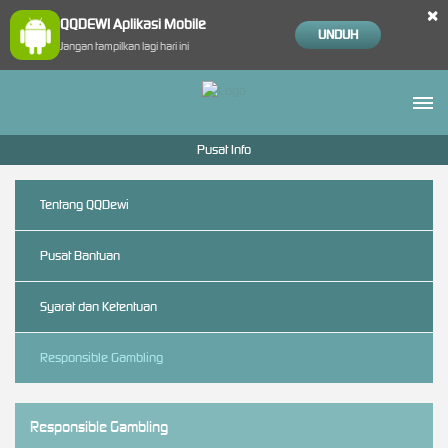
×
QQDEWI Aplikasi Mobile
UNDUH
Jangan tampilkan lagi hari ini
Pusat Info
Tentang QQDewi
Pusat Bantuan
Syarat dan Ketentuan
Responsible Gambling
Responsible Gambling