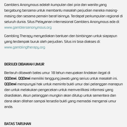
Gamblers Anonymous adalah kumpulan dari pria dan wanita yang
bergabung bersama untuk membantu masalah perjudian mereka masing-
masing dan sesama pemain berat lainnya. Terdapat perkumpulan regional di
seluruh dunia. Situs Pelayanan internasional Gamblers Anonymous ada di:
www.gamblersanonymous.org
Gambling Therapy menyediakan bantuan dan bimbingan untuk siapapun
yang terdampak buruk oleh perjudian. Situs ini bisa diakses di:
www.gamblingtherapy.org
BERJUDI DIBAWAH UMUR
Bertaruh dibawah batas umur 18 tahun merupakan tindakan ilegal di
QQDewi
.
QQDewi
memiliki tanggung jawab yang serius untuk masalah ini.
QQDewi
mempunyai hak untuk meminta bukti umur dari pelanggan manapun
dan untuk melakukan pengecekan untuk memverifikasi informasi yang
disediakan. Akun pelanggan mungkin akan ditutup untuk sementara dan
dana akan ditahan sampai tersedia bukti yang memadai mengenai umur
anda.
BATAS TARUHAN