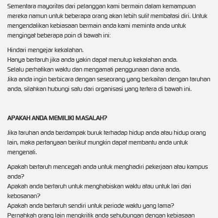
Sementara mayoritas dari pelanggan kami bermain dalam kemampuan
mereka namun untuk beberapa orang akan lebih sulit membatasi diri. Untuk
mengendalikan kebiasaan bermain anda kami meminta anda untuk
mengingat beberapa poin di bawah ini:
Hindari mengejar kekalahan.
Hanya bertaruh jika anda yakin dapat menutup kekalahan anda.
Selalu perhatikan waktu dan mengamati penggunaan dana anda.
Jika anda ingin berbicara dengan seseorang yang berkaitan dengan taruhan
anda, silahkan hubungi satu dari organisasi yang tertera di bawah ini.
APAKAH ANDA MEMILIKI MASALAH?
Jika taruhan anda berdampak buruk terhadap hidup anda atau hidup orang
lain, maka pertanyaan berikut mungkin dapat membantu anda untuk
mengenali.
Apakah bertaruh mencegah anda untuk menghadiri pekerjaan atau kampus
anda?
Apakah anda bertaruh untuk menghabiskan waktu atau untuk lari dari
kebosanan?
Apakah anda bertaruh sendiri untuk periode waktu yang lama?
Pernahkah orang lain mengkritik anda sehubungan dengan kebiasaan