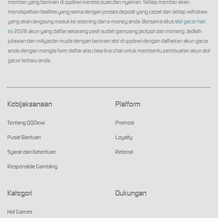
member yang bermain di qqdewi merasa puas dan nyaman. Setiap member akan
mendapatkan fasilitas yang sama dengan proses deposit yang cepat dan setiap withdraw
yang akan langsung masuk ke rekening dan e-money anda. Bersama situs
slot gacor hari
ini
2026 akun yang daftar sekarang pasti sudah gampang jackpot dan menang. Jadilah
jutawan dan miliyarder muda dengan bermain slot di qqdewi dengan daftarkan akun gacor
anda dengan mengisi form daftar atau bisa live chat untuk membantu pembuatan akun slot
gacor terbaru anda.
Kebijaksanaan
Platform
Tentang QQDewi
Promosi
Pusat Bantuan
Loyalty
Syarat dan Ketentuan
Referral
Responsible Gambling
Kategori
Dukungan
Hot Games