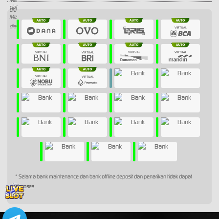
* Selama bank maintenance dan bank offline deposit dan penarikan tidak dapat
diproses