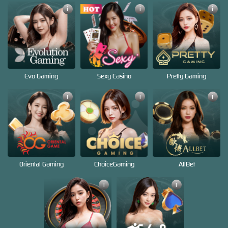
i
i
i
Evo Gaming
Sexy Casino
Pretty Gaming
i
i
i
Oriental Gaming
ChoiceGaming
AllBet
i
i