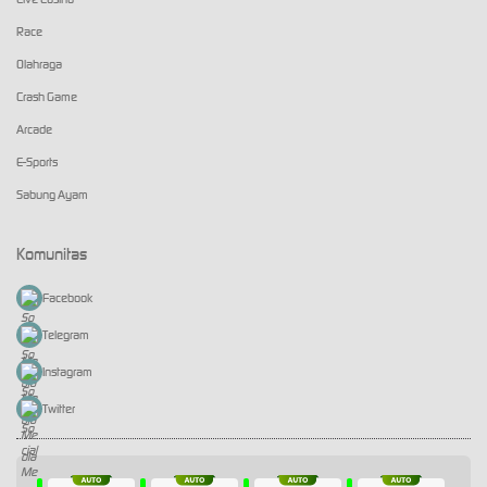
Race
Olahraga
Crash Game
Arcade
E-Sports
Sabung Ayam
Komunitas
Facebook
Telegram
Instagram
Twitter