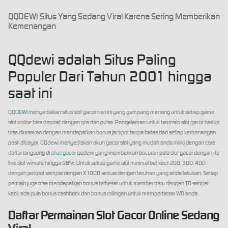
QQDEWI Situs Yang Sedang Viral Karena Sering Memberikan
Kemenangan
QQdewi adalah Situs Paling
Populer Dari Tahun 2001 hingga
saat ini
QQDEWI
menyediakan situs slot gacor hari ini yang gampang menang untuk setiap game
slot online bisa deposit dengan qris dan pulsa. Pengalaman untuk bermain slot gacor hari ini
bisa dirasakan dengan mendapatkan bonus jackpot tanpa batas dan setiap kemenangan
pasti dibayar. QQdewi menyediakan akun gacor slot yang mudah anda miliki dengan cara
daftar langsung di
situs gacor
qqdewi yang memberikan bocoran pola slot gacor dengan rtp
live slot winrate hingga 98%. Untuk setiap game slot minimal bet kecil 200, 300, 400
dengan jackpot sampai dengan X1000 sesuai dengan taruhan yang anda lakukan. Setiap
pemain juga bisa mendapatkan bonus terbesar untuk member baru dengan TO sangat
kecil, ada pula bonus cashback dan bonus rollingan untuk memperbesar WD anda.
Daftar Permainan Slot Gacor Online Sedang