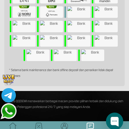
* Selama bank maintenance dan bank offline deposit dan penarikan tidak dapat
diproses
©2026 QQDEWI menawarkan berbagai macam provider pilihan terbaik dan didukung oleh
Layanan Pelanggan profesional 24/7 yang siap melayani Anda.