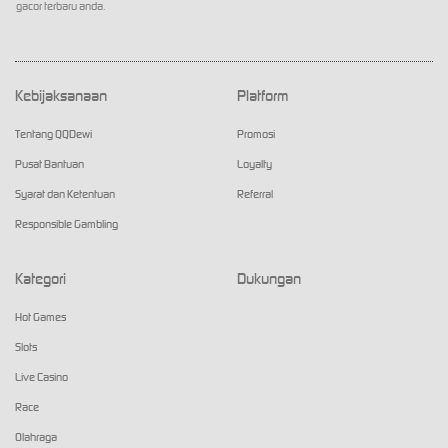
gacor terbaru anda.
Kebijaksanaan
Platform
Tentang QQDewi
Promosi
Pusat Bantuan
Loyalty
Syarat dan Ketentuan
Referral
Responsible Gambling
Kategori
Dukungan
Hot Games
Slots
Live Casino
Race
Olahraga