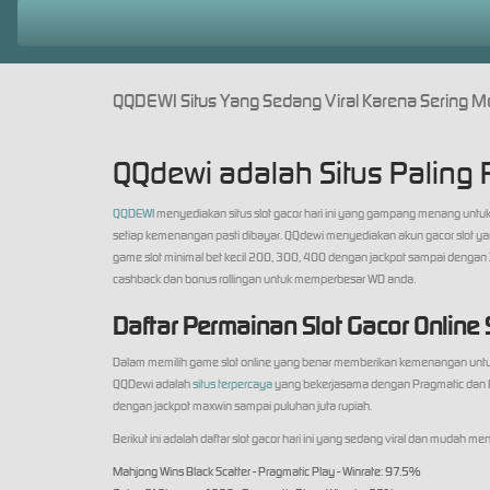
QQDEWI Situs Yang Sedang Viral Karena Sering
QQdewi adalah Situs Paling 
QQDEWI
menyediakan situs slot gacor hari ini yang gampang menang untuk 
setiap kemenangan pasti dibayar. QQdewi menyediakan akun gacor slot yan
game slot minimal bet kecil 200, 300, 400 dengan jackpot sampai dengan
cashback dan bonus rollingan untuk memperbesar WD anda.
Daftar Permainan Slot Gacor Online
Dalam memilih game slot online yang benar memberikan kemenangan untuk m
QQDewi adalah
situs terpercaya
yang bekerjasama dengan Pragmatic dan PG
dengan jackpot maxwin sampai puluhan juta rupiah.
Berikut ini adalah daftar slot gacor hari ini yang sedang viral dan mudah me
Mahjong Wins Black Scatter - Pragmatic Play - Winrate: 97.5%