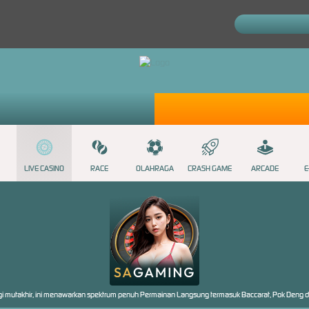
LIVE CASINO
RACE
OLAHRAGA
CRASH GAME
ARCADE
E
gi mutakhir, ini menawarkan spektrum penuh Permainan Langsung termasuk Baccarat, Pok Deng d