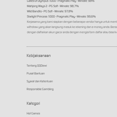
Gates Of Olympus 1000 - Pragmatic Play - Winrate: 98%
Mahjong Ways 2 - PG Soft - Winrate: 98,7%
Wild Bandito - PG Soft - Winrate: 97,8%
Starlight Princess 1000 - Pragmatic Play - Winrate: 99,6%
Kerjasama yang kami siapkan dengan beberapa vendor hanya untuk membu
withdraw yang akan langsung masuk ke rekening dan e-money anda. Bers
dengan daftarkan akun gacor anda dengan mengisi form daftar atau bisa l
Kebijaksanaan
Tentang QQDewi
Pusat Bantuan
Syarat dan Ketentuan
Responsible Gambling
Kategori
Hot Games