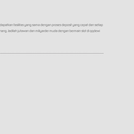
atkan fasilitas yang sama dengan proses deposit yang cepat dan setiap
ng. Jadilah jutawan dan miliyarder muda dengan bermain slot di qqdewi