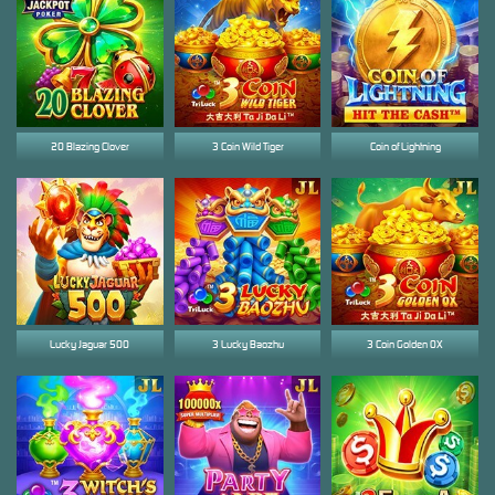
20 Blazing Clover
3 Coin Wild Tiger
Coin of Lightning
Lucky Jaguar 500
3 Lucky Baozhu
3 Coin Golden OX