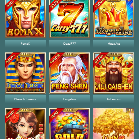
RomaX
Crazy777
Mega Ace
Pharaoh Treasure
Fengshen
Jili Caishen