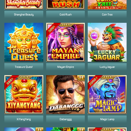
Shanghai Beauty
Gold Rush
Coin Tree
Treasure Quest
Mayan Empire
Lucky Jaguar
XiYangYang
Dabanggg
Magic Lamp