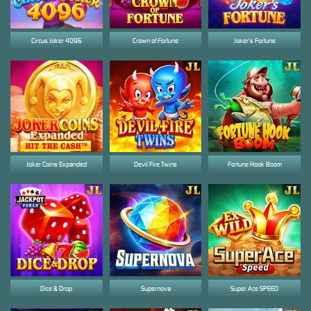
Circus Joker 4096
Crown of Fortune
Joker's Fortune
Joker Coins Expanded
Devil Fire Twins
Fortune Hook Boom
Dice & Drop
Supernova
Super Ace SPEED