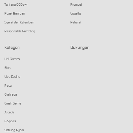
Tentang QQDewi
Promosi
Pusat Bantuan
Loyalty
Syarat dan Ketentuan
Referral
Responsible Gambling
Kategori
Dukungan
Hot Games
Slots
Live Casino
Race
Olahraga
Crash Game
Arcade
E-Sports
Sabung Ayam