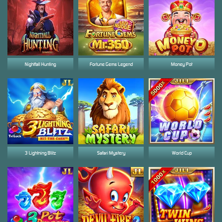
Nightfall Hunting
Fortune Gems Legend
Money Pot
3 Lightning Blitz
Safari Mystery
World Cup