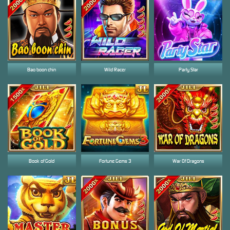
Bao boon chin
Wild Racer
Party Star
Book of Gold
Fortune Gems 3
War Of Dragons