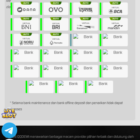
* Selama bank maintenance dan bank offline deposit dan penarikan tidak dapat
diproses
©2026 QQDEWI menawarkan berbagai macam provider pilihan terbaik dan didukung oleh