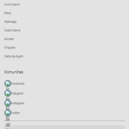
Live Casino
Race
Olahraga
Crash Game
Arcade
E-Sports
Sabung Ayam
Komunitas
Facebook
Telegram
Instagram
Twitter