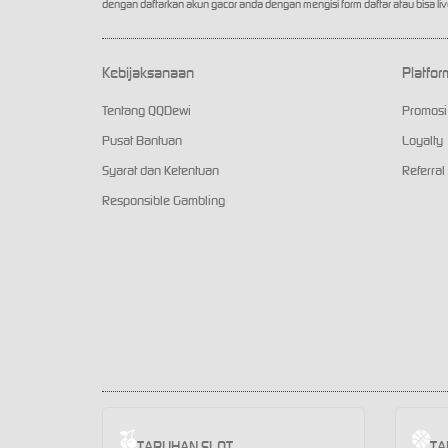
dengan daftarkan akun gacor anda dengan mengisi form daftar atau bisa l
Kebijaksanaan
Platfor
Tentang QQDewi
Promosi
Pusat Bantuan
Loyalty
Syarat dan Ketentuan
Referral
Responsible Gambling
TARUHAN SLOT
TA