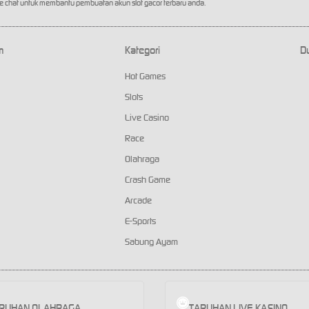
ive chat untuk membantu pembuatan akun slot gacor terbaru anda.
m
Kategori
D
Hot Games
Slots
Live Casino
Race
Olahraga
Crash Game
Arcade
E-Sports
Sabung Ayam
RUHAN OLAHRAGA
TARUHAN LIVE KASINO