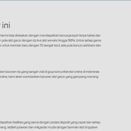
ini
 hari ini bisa dirasakan dengan mendapatkan bonus jackpot tanpa batas dan
ola slot gacor dengan rtp live slot winrate hingga 98%. Untuk setiap game
r untuk member baru dengan TO sangat kecil, ada pula bonus cashback dan
coran rtp yang sangat viral di grup komunitas slot online di indonesia.
t online, kami akan memberikan bocoran slot gacor yang gampang menang
atkan fasilitas yang sama dengan proses deposit yang cepat dan setiap
ng. Jadilah jutawan dan miliyarder muda dengan bermain slot di qqdewi