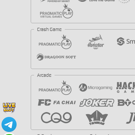
Crash Game
Arcade