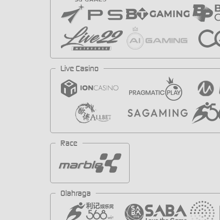
Live Casino
Race
Olahraga