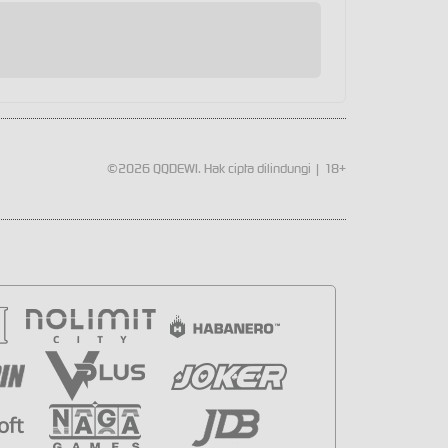
©2026 QQDEWI. Hak cipta dilindungi | 18+