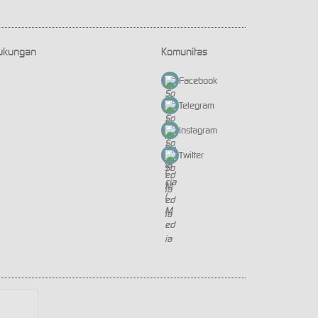
ukungan
Komunitas
Facebook
Telegram
Instagram
Twitter