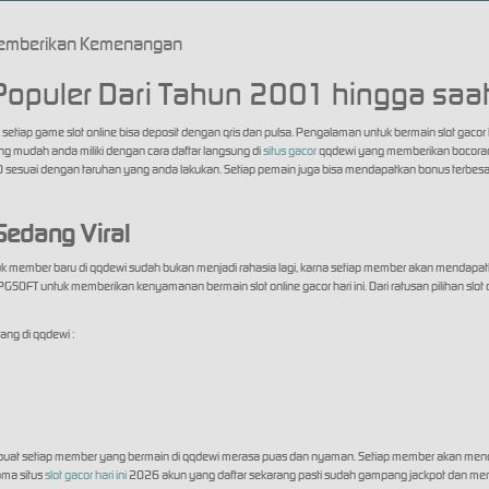
 Memberikan Kemenangan
Populer Dari Tahun 2001 hingga saat 
setiap game slot online bisa deposit dengan qris dan pulsa. Pengalaman untuk bermain slot gacor
g mudah anda miliki dengan cara daftar langsung di
situs gacor
qqdewi yang memberikan bocoran p
0 sesuai dengan taruhan yang anda lakukan. Setiap pemain juga bisa mendapatkan bonus terbesa
 Sedang Viral
ember baru di qqdewi sudah bukan menjadi rahasia lagi, karna setiap member akan mendapatkan bo
OFT untuk memberikan kenyamanan bermain slot online gacor hari ini. Dari ratusan pilihan slo
nang di qqdewi :
at setiap member yang bermain di qqdewi merasa puas dan nyaman. Setiap member akan mendap
ama situs
slot gacor hari ini
2026 akun yang daftar sekarang pasti sudah gampang jackpot dan mena