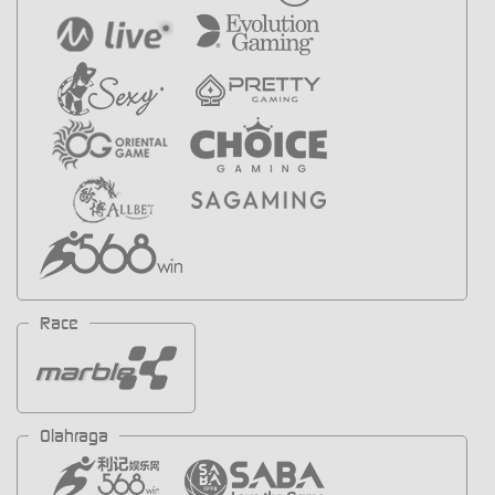
Race
Olahraga