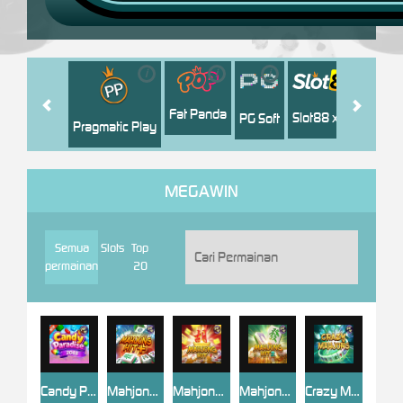
i
i
i
i
i
Facha
Fat Panda
Slot88 x PP
PG Soft
Pragmatic Play
MEGAWIN
Semua
Slots
Top
permainan
20
Candy Paradise 2048
Mahjong Hit +
Mahjong Hit
Mahjong Hit 2
Crazy Mahjong