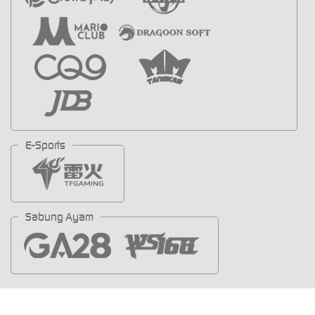
E-Sports
Sabung Ayam