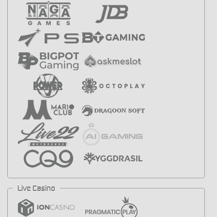
Live Casino