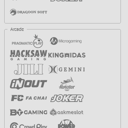
Arcade