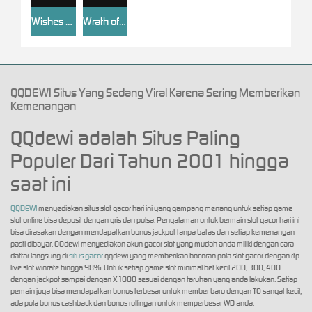
Wishes of the Genie
Wrath of Zeus
QQDEWI Situs Yang Sedang Viral Karena Sering Memberikan
Kemenangan
QQdewi adalah Situs Paling
Populer Dari Tahun 2001 hingga
saat ini
QQDEWI
menyediakan situs slot gacor hari ini yang gampang menang untuk setiap game
slot online bisa deposit dengan qris dan pulsa. Pengalaman untuk bermain slot gacor hari ini
bisa dirasakan dengan mendapatkan bonus jackpot tanpa batas dan setiap kemenangan
pasti dibayar. QQdewi menyediakan akun gacor slot yang mudah anda miliki dengan cara
daftar langsung di
situs gacor
qqdewi yang memberikan bocoran pola slot gacor dengan rtp
live slot winrate hingga 98%. Untuk setiap game slot minimal bet kecil 200, 300, 400
dengan jackpot sampai dengan X1000 sesuai dengan taruhan yang anda lakukan. Setiap
pemain juga bisa mendapatkan bonus terbesar untuk member baru dengan TO sangat kecil,
ada pula bonus cashback dan bonus rollingan untuk memperbesar WD anda.