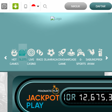
MASUK
DAFTAR
HOT
SLOTS
LIVE
RACE
OLAHRAGA
CRASH
ARCADE
E-
SABUNG
PROMOSI
GAMES
CASINO
GAME
SPORTS
AYAM
IDR
12,675,
JACKPOT
PLAY