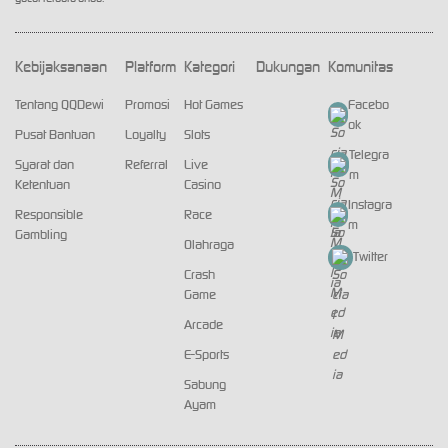
Kebijaksanaan
Platform
Kategori
Dukungan
Komunitas
Tentang QQDewi
Promosi
Hot Games
Facebo
ok
Pusat Bantuan
Loyalty
Slots
Telegra
Syarat dan
Referral
Live
m
Ketentuan
Casino
Instagra
Responsible
Race
m
Gambling
Olahraga
Twitter
Crash
Game
Arcade
E-Sports
Sabung
Ayam