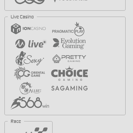
Live Casino
Race