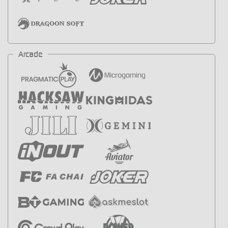
Arcade