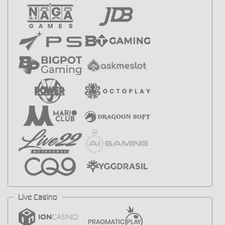
Live Casino