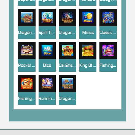
Dragon Fishing
Spirit Tide Legend
Dragon of Demons
Mines
Classic Mario
Rocket Derby
Dice
Cai Shen Fishing
King Of Football
Fishing Disco
Fishing YiLuFa
Running Chicken
Dragon Fishing II