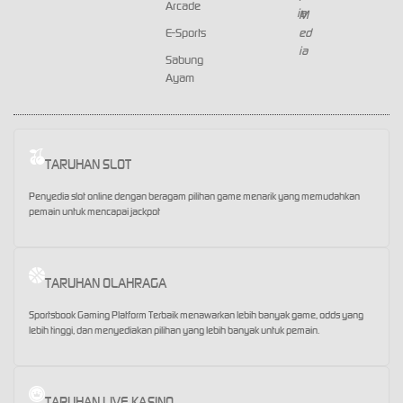
Arcade
E-Sports
Sabung
Ayam
TARUHAN SLOT
Penyedia slot online dengan beragam pilihan game menarik yang memudahkan
pemain untuk mencapai jackpot
TARUHAN OLAHRAGA
Sportsbook Gaming Platform Terbaik menawarkan lebih banyak game, odds yang
lebih tinggi, dan menyediakan pilihan yang lebih banyak untuk pemain.
TARUHAN LIVE KASINO