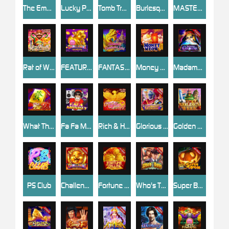
The Empire
Lucky Poker 2
Tomb Treasure
Burlesque 2
MASTER HAHA
Rat of Wealth
FEATURE BUY - Golden Pig
FANTASY - SOUTHEAST ASIA
Money Meow
Madame Caroline
What The FA
Fa Fa Monkey
Rich & Happy
Glorious Kingdom
Golden Week
PS Club
Challenge・Golden Pig
Fortune Teller
Who's The Boss
Super Boom