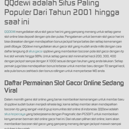
QQdewi adalah Situs Paling
Populer Dari Tahun 2001 hingga
saat ini
QQDEWI
menyediakan situs slot gacor hari ini yang gampang menang untuk setiap game
slot online bisa deposit dengan qris dan pulsa. Pengalaman untuk bermain slot gacor hari ini
bisa dirasakan dengan mendapatkan bonus jackpot tanpa batas dan setiap kemenangan
pasti dibayar. QQdewi menyediakan akun gacor slot yang mudah anda miliki dengan cara
daftar langsung di
situs gacor
qqdewi yang memberikan bocoran pola slot gacor dengan rtp
live slot winrate hingga 98%. Untuk setiap game slot minimal bet kecil 200, 300, 400
dengan jackpot sampai dengan X1000 sesuai dengan taruhan yang anda lakukan. Setiap
pemain juga bisa mendapatkan bonus terbesar untuk member baru dengan TO sangat kecil,
ada pula bonus cashback dan bonus rollingan untuk memperbesar WD anda.
Daftar Permainan Slot Gacor Online Sedang
Viral
Dalam memilih game slot online yang benar memberikan kemenangan untuk member baru
di qqdewi sudah bukan menjadi rahasia lagi, karna setiap member akan mendapatkan
bocoran rtp yang sangat viral di grup komunitas slot online di indonesia. QQDewi adalah
situs terpercaya
yang bekerjasama dengan Pragmatic dan PGSOFT untuk memberikan
kenyamanan bermain slot online gacor hari ini. Dari ratusan pilihan slot online, kami akan
memberikan bocoran slot gacor yang gampang menang dengan jackpot maxwin sampai
puluhan juta rupiah.