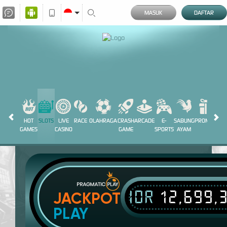
MASUK
DAFTAR
HOT
SLOTS
LIVE
RACE
OLAHRAGA
CRASH
ARCADE
E-
SABUNG
PROMOSI
GAMES
CASINO
GAME
SPORTS
AYAM
IDR
12,699,
JACKPOT
PLAY