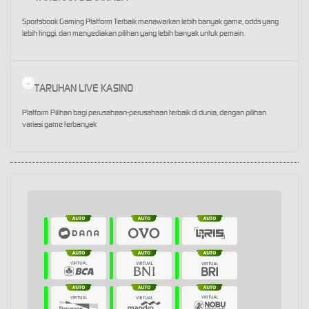
Sportsbook Gaming Platform Terbaik menawarkan lebih banyak game, odds yang
lebih tinggi, dan menyediakan pilihan yang lebih banyak untuk pemain.
TARUHAN LIVE KASINO
Platform Pilihan bagi perusahaan-perusahaan terbaik di dunia, dengan pilihan
variasi game terbanyak