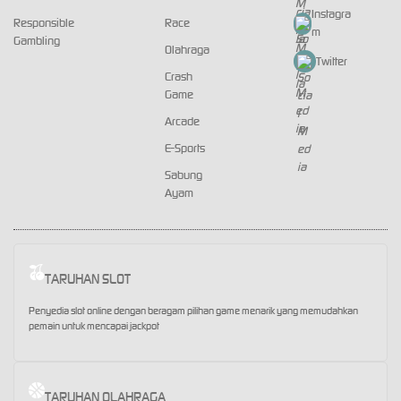
Instagra
Responsible
Race
m
Gambling
Olahraga
Twitter
Crash
Game
Arcade
E-Sports
Sabung
Ayam
TARUHAN SLOT
Penyedia slot online dengan beragam pilihan game menarik yang memudahkan
pemain untuk mencapai jackpot
TARUHAN OLAHRAGA