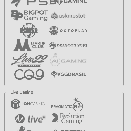
Live Casino