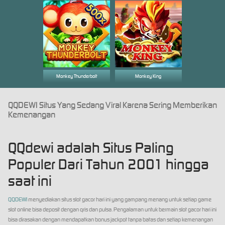
Monkey Thunderbolt
Monkey King
QQDEWI Situs Yang Sedang Viral Karena Sering Memberikan
Kemenangan
QQdewi adalah Situs Paling
Populer Dari Tahun 2001 hingga
saat ini
QQDEWI
menyediakan situs slot gacor hari ini yang gampang menang untuk setiap game
slot online bisa deposit dengan qris dan pulsa. Pengalaman untuk bermain slot gacor hari ini
bisa dirasakan dengan mendapatkan bonus jackpot tanpa batas dan setiap kemenangan