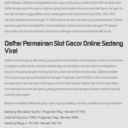
pasti dibayar. QQdewi menyediakan akun gacor slot yang mudah anda miliki dengan cara
daftar langsung di
situs gacor
qqdewi yang memberikan bocoran pola slot gacor dengan rtp
live slot winrate hingga 98%. Untuk setiap game slot minimal bet kecil 200, 300, 400
dengan jackpot sampai dengan X1000 sesuai dengan taruhan yang anda lakukan. Setiap
pemain juga bisa mendapatkan bonus terbesar untuk member baru dengan TO sangat
kecil, ada pula bonus cashback dan bonus rollingan untuk memperbesar WD anda.
Daftar Permainan Slot Gacor Online Sedang
Viral
Dalam memilih game slot online yang benar memberikan kemenangan untuk member baru
di qqdewi sudah bukan menjadi rahasia lagi, karna setiap member akan mendapatkan
bocoran rtp yang sangat viral di grup komunitas slot online di indonesia. QQDewi adalah
situs terpercaya
yang bekerjasama dengan Pragmatic dan PGSOFT untuk memberikan
kenyamanan bermain slot online gacor hari ini. Dari ratusan pilihan slot online, kami akan
memberikan bocoran slot gacor yang gampang menang dengan jackpot maxwin sampai
puluhan juta rupiah.
Berikut ini adalah daftar slot gacor hari ini yang sedang viral dan mudah menang di qqdewi :
Mahjong Wins Black Scatter - Pragmatic Play - Winrate: 97.5%
Gates Of Olympus 1000 - Pragmatic Play - Winrate: 98%
Mahjong Ways 2 - PG Soft - Winrate: 98,7%