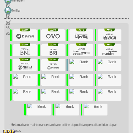
Instagram
Twitter
* Selama bank maintenance dan bank offline deposit dan penarikan tidak dapat
diproses