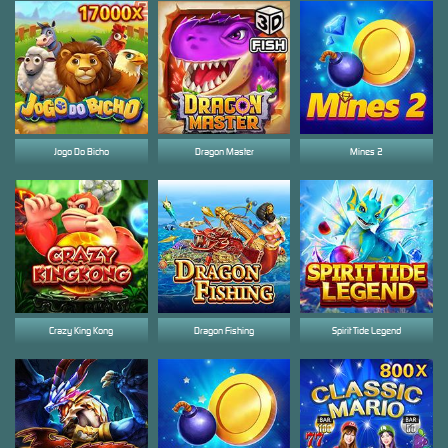
Jogo Do Bicho
Dragon Master
Mines 2
Crazy King Kong
Dragon Fishing
Spirit Tide Legend