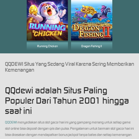
Running Chicken
Dragon Fishing II
QQDEWI Situs Yang Sedang Viral Karena Sering Memberikan
Kemenangan
QQdewi adalah Situs Paling
Populer Dari Tahun 2001 hingga
saat ini
QQDEWI
menyediakan situs slot gacor hari ini yang gampang menang untuk setiap game
slot online bisa deposit dengan qris dan pulsa. Pengalaman untuk bermain slot gacor hari ini
bisa dirasakan dengan mendapatkan bonus jackpot tanpa batas dan setiap kemenangan