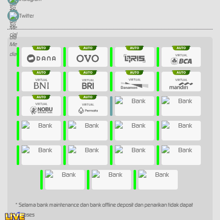
Twitter
* Selama bank maintenance dan bank offline deposit dan penarikan tidak dapat
diproses