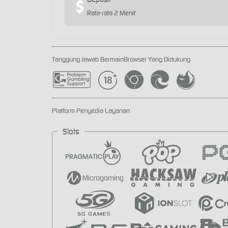
Rata-rata 2 Menit
Tanggung Jawab Bermain
Browser Yang Didukung
Platform Penyedia Layanan
Slots