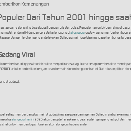
 Memberikan Kemenangan
Populer Dari Tahun 2001 hingga saat 
setiap game slot online bisa deposit dengan qris dan pulsa. Pengalaman untuk bermain slot gacor
g mudah anda miliki dengan cara daftar langsung di
situs gacor
qqdewi yang memberikan bocoran p
0 sesuai dengan taruhan yang anda lakukan. Setiap pemain juga bisa mendapatkan bonus terbesa
 Sedang Viral
ember baru di qqdewi sudah bukan menjadi rahasia lagi, karna setiap member akan mendapatkan bo
OFT untuk memberikan kenyamanan bermain slot online gacor hari ini. Dari ratusan pilihan slo
nang di qqdewi :
at setiap member yang bermain di qqdewi merasa puas dan nyaman. Setiap member akan mendap
ama situs
slot gacor hari ini
2026 akun yang daftar sekarang pasti sudah gampang jackpot dan mena
ive chat untuk membantu pembuatan akun slot gacor terbaru anda.