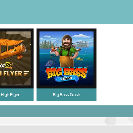
 High Flyer
Big Bass Crash