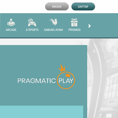
MASUK
DAFTAR
ARCADE
E-SPORTS
SABUNG AYAM
PROMOSI