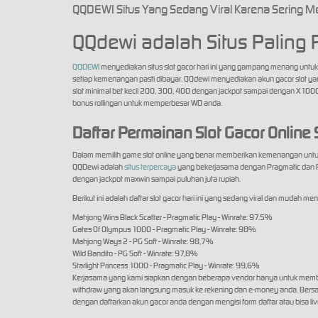
QQDEWI Situs Yang Sedang Viral Karena Sering
QQdewi adalah Situs Paling 
QQDEWI
menyediakan situs slot gacor hari ini yang gampang menang untuk 
setiap kemenangan pasti dibayar. QQdewi menyediakan akun gacor slot yan
slot minimal bet kecil 200, 300, 400 dengan jackpot sampai dengan X100
bonus rollingan untuk memperbesar WD anda.
Daftar Permainan Slot Gacor Online
Dalam memilih game slot online yang benar memberikan kemenangan untuk m
QQDewi adalah
situs terpercaya
yang bekerjasama dengan Pragmatic dan PGS
dengan jackpot maxwin sampai puluhan juta rupiah.
Berikut ini adalah daftar slot gacor hari ini yang sedang viral dan mudah me
Mahjong Wins Black Scatter - Pragmatic Play - Winrate: 97.5%
Gates Of Olympus 1000 - Pragmatic Play - Winrate: 98%
Mahjong Ways 2 - PG Soft - Winrate: 98,7%
Wild Bandito - PG Soft - Winrate: 97,8%
Starlight Princess 1000 - Pragmatic Play - Winrate: 99,6%
Kerjasama yang kami siapkan dengan beberapa vendor hanya untuk membu
withdraw yang akan langsung masuk ke rekening dan e-money anda. Bers
dengan daftarkan akun gacor anda dengan mengisi form daftar atau bisa l