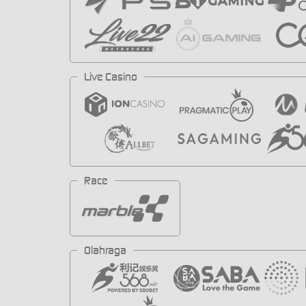
Live Casino
Race
Olahraga