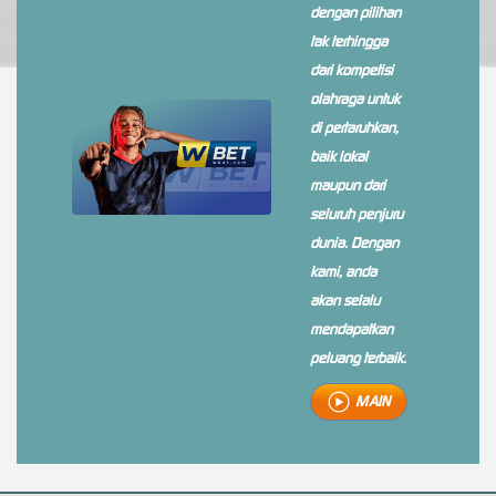
dengan pilihan
tak terhingga
dari kompetisi
olahraga untuk
di pertaruhkan,
baik lokal
maupun dari
seluruh penjuru
dunia. Dengan
kami, anda
akan selalu
mendapatkan
peluang terbaik.
MAIN