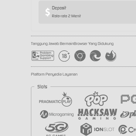
Deposit
Rata-rata 2 Menit
Tanggung Jawab Bermain
Browser Yang Didukung
Platform Penyedia Layanan
Slots