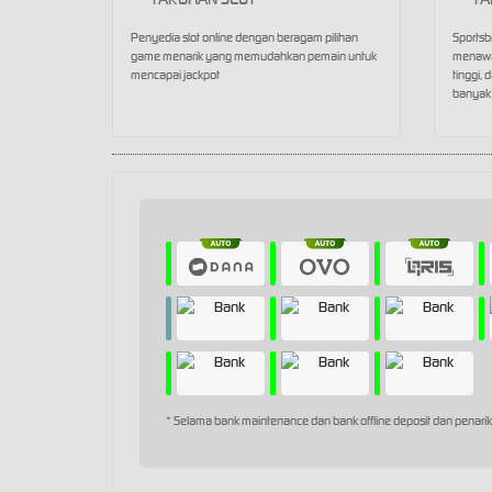
Penyedia slot online dengan beragam pilihan
Sportsb
game menarik yang memudahkan pemain untuk
menawar
mencapai jackpot
tinggi,
banyak 
* Selama bank maintenance dan bank offline deposit dan penarik