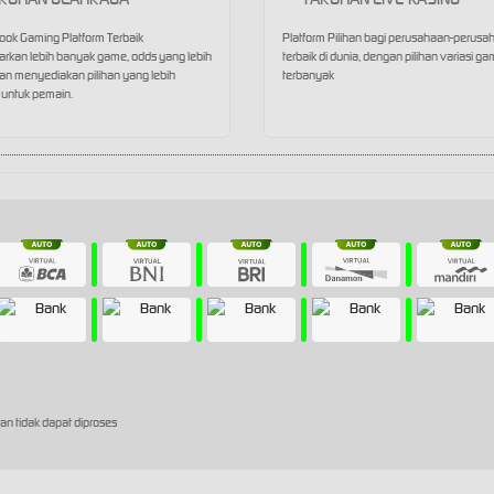
ook Gaming Platform Terbaik
Platform Pilihan bagi perusahaan-perusa
kan lebih banyak game, odds yang lebih
terbaik di dunia, dengan pilihan variasi g
 dan menyediakan pilihan yang lebih
terbanyak
untuk pemain.
an tidak dapat diproses