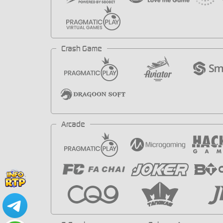
Crash Game
Arcade