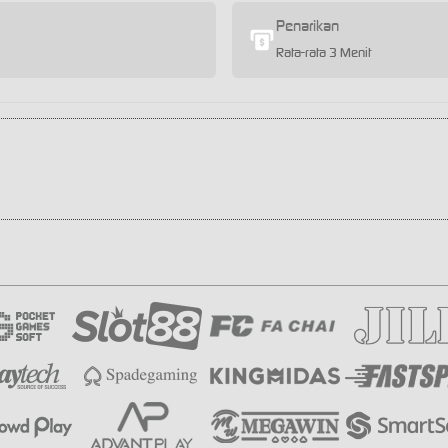
Penarikan
Rata-rata 3 Menit