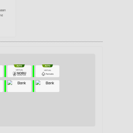
haan
ame