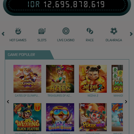
IDR
12,695,870,619
HOT GAMES
SLOTS
LIVE CASINO
RACE
OLAHRAGA
CRA
GAME POPULER
GATES OF OLYMPUS POP
TREASURES OF AZTEC
NEZHA 2
MAHJONG MAX