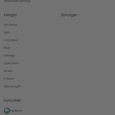
Responsible Gambling
Kategori
Dukungan
Hot Games
Slots
Live Casino
Race
Olahraga
Crash Game
Arcade
E-Sports
Sabung Ayam
Komunitas
Facebook