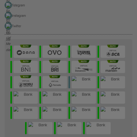
Telegram
Instagram
Twitter