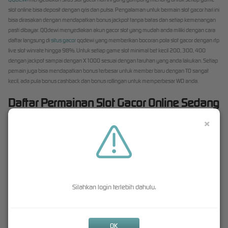
slot online bisa deposit dengan qris dan pulsa. Pengalaman untuk bermain slot gacor hari ini
bisa dirasakan dengan mendapatkan bonus jackpot tanpa batas dan setiap kemenangan
pasti dibayar. QQdewi menyediakan akun gacor slot yang mudah anda miliki dengan cara
daftar langsung di
situs gacor
qqdewi yang memberikan bocoran pola slot gacor dengan rtp
live slot winrate hingga 98%. Untuk setiap game slot minimal bet kecil 200, 300, 400
dengan jackpot sampai dengan X1000 sesuai dengan taruhan yang anda lakukan. Setiap
pemain juga bisa mendapatkan bonus terbesar untuk member baru dengan TO sangat
kecil, ada pula bonus cashback dan bonus rollingan untuk memperbesar WD anda.
Daftar Permainan Slot Gacor Online Sedang
Viral
×
Dalam memilih game slot online yang benar memberikan kemenangan untuk member baru
di qqdewi sudah bukan menjadi rahasia lagi, karna setiap member akan mendapatkan
bocoran rtp yang sangat viral di grup komunitas slot online di indonesia. QQDewi adalah
situs terpercaya
yang bekerjasama dengan Pragmatic dan PGSOFT untuk memberikan
kenyamanan bermain slot online gacor hari ini. Dari ratusan pilihan slot online, kami akan
memberikan bocoran slot gacor yang gampang menang dengan jackpot maxwin sampai
Silahkan login terlebih dahulu.
puluhan juta rupiah.
Berikut ini adalah daftar slot gacor hari ini yang sedang viral dan mudah menang di qqdewi :
Mahjong Wins Black Scatter - Pragmatic Play - Winrate: 97.5%
OK