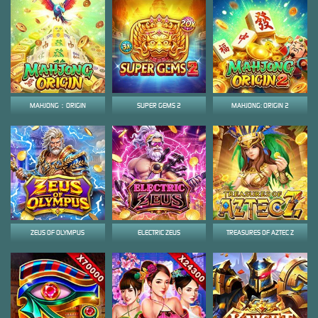
MAHJONG：ORIGIN
SUPER GEMS 2
MAHJONG: ORIGIN 2
ZEUS OF OLYMPUS
ELECTRIC ZEUS
TREASURES OF AZTEC Z