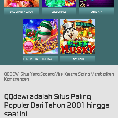
DIAO CHAN FA DA CAI
GOLDEN JADE
Crazy 777
FEATURE BUY・CHRISTMAS EXPRESS
Chef Husky
QQDEWI Situs Yang Sedang Viral Karena Sering Memberikan
Kemenangan
QQdewi adalah Situs Paling
Populer Dari Tahun 2001 hingga
saat ini