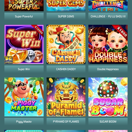
Super Powerful
SUPER GEMS
CHALLENGE・FU LU SHOU XI
Super Win
CAISHEN DADDY
Double Happiness
Piggy Master
PYRAMID OF FLAMES
SUGAR BOOM