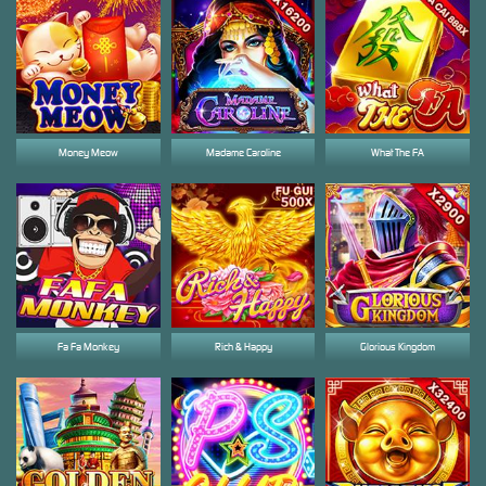
Money Meow
Madame Caroline
What The FA
Fa Fa Monkey
Rich & Happy
Glorious Kingdom