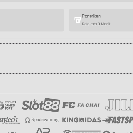
Penarikan
Rata-rata 3 Menit