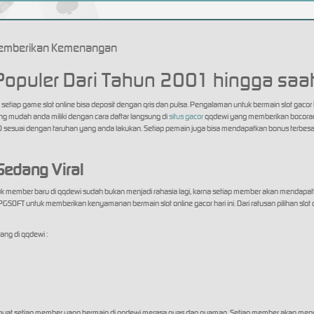
 Memberikan Kemenangan
Populer Dari Tahun 2001 hingga saat 
setiap game slot online bisa deposit dengan qris dan pulsa. Pengalaman untuk bermain slot gacor
g mudah anda miliki dengan cara daftar langsung di
situs gacor
qqdewi yang memberikan bocoran p
0 sesuai dengan taruhan yang anda lakukan. Setiap pemain juga bisa mendapatkan bonus terbesa
 Sedang Viral
ember baru di qqdewi sudah bukan menjadi rahasia lagi, karna setiap member akan mendapatkan bo
OFT untuk memberikan kenyamanan bermain slot online gacor hari ini. Dari ratusan pilihan slo
nang di qqdewi :
at setiap member yang bermain di qqdewi merasa puas dan nyaman. Setiap member akan mendap