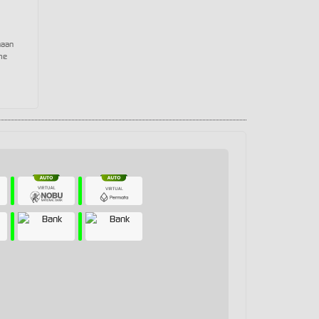
haan
ame