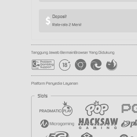
Deposit
Rata-rata 2 Menit
Tanggung Jawab Bermain
Browser Yang Didukung
Platform Penyedia Layanan
Slots